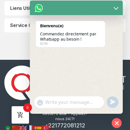
Liens Utiles
Service Client
Bienvenu(e)
Commandez directement par
Whatsapp au besoin !
02:04
u
"
WhatsApp Message
0
n
+
Besoin d'aide ? Appelez-
d
c
nous 24/7!
e
h
+221772081212
f
a