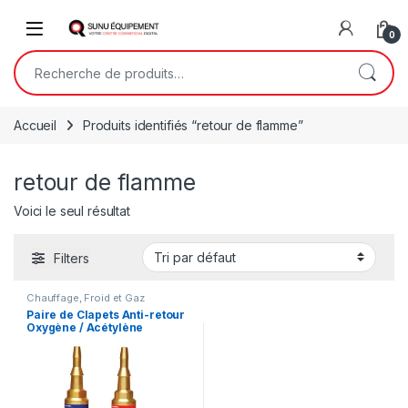
Skip to navigation
Skip to content
Open
0
Recherche pour :
Accueil
Produits identifiés “retour de flamme”
retour de flamme
Voici le seul résultat
Filters
Chauffage, Froid et Gaz
Paire de Clapets Anti-retour
Oxygène / Acétylène