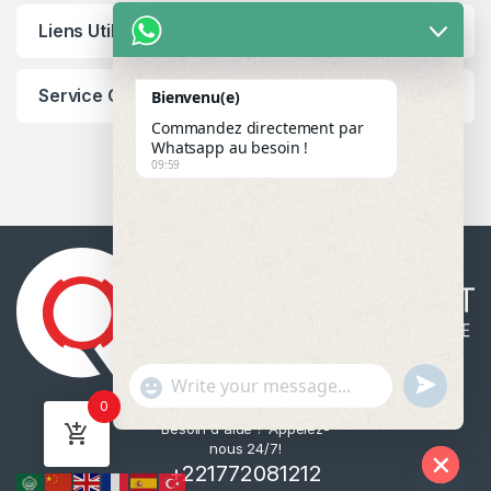
Liens Utiles
Service Client
Bienvenu(e)
Commandez directement par
Whatsapp au besoin !
09:59
u
"
WhatsApp Message
0
n
+
Besoin d'aide ? Appelez-
d
c
nous 24/7!
e
h
+221772081212
f
a