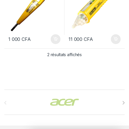
1 000
CFA
11 000
CFA
2 résultats affichés
Brands Carousel