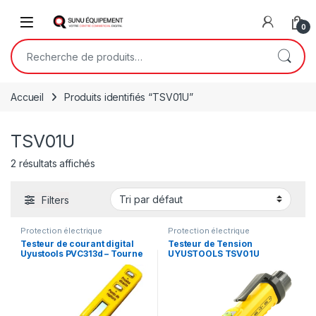
Skip to navigation
Skip to content
Open
0
Recherche pour :
Accueil
Produits identifiés “TSV01U”
TSV01U
2 résultats affichés
Filters
Protection électrique
Protection électrique
Testeur de courant digital
Testeur de Tension
Uyustools PVC313d – Tourne
UYUSTOOLS TSV01U
vice testeur – détecteur de
tension électrique