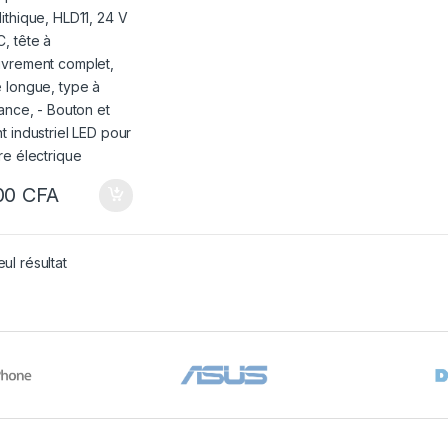
uvrement complet,
 longue, type à
tance, – Bouton et
t industriel LED
armoire électrique
00
CFA
eul résultat