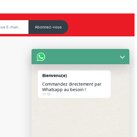
Service Client
Mon Compte
Bienvenu(e)
Suivre votre commande
Commandez directement par
Paiement Par Wave & Orange
Whatsapp au besoin !
17:10
Money
FAQS