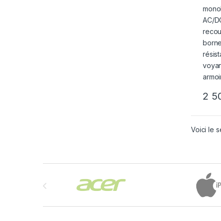
reco
borne
résis
voyan
pour 
2 5
Voici le s
Brands Carousel