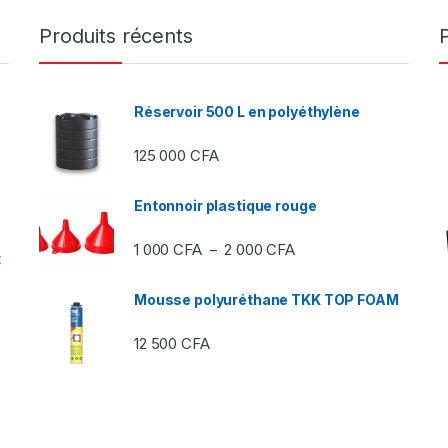
Produits récents
Réservoir 500 L en polyéthylène
125 000
CFA
Entonnoir plastique rouge
Plage de prix : 1 000 C
1 000
CFA
2 000
CFA
–
t
Mousse polyuréthane TKK TOP FOAM
12 500
CFA