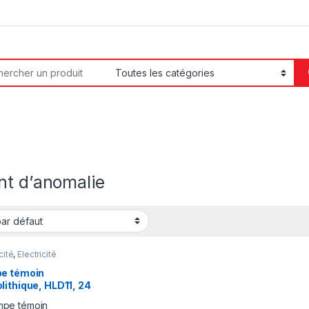
or:
nt d’anomalie
cité
,
Electricité
ielle
e témoin
ithique, HLD11, 24
DC, tête à