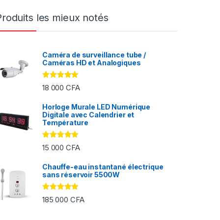
Produits les mieux notés
Caméra de surveillance tube /
Caméras HD et Analogiques
Note
5.00
18 000
CFA
sur 5
Horloge Murale LED Numérique
Digitale avec Calendrier et
FA à 2 000 CFA
Température
Note
5.00
15 000
CFA
sur 5
Chauffe-eau instantané électrique
sans réservoir 5500W
Note
5.00
185 000
CFA
sur 5