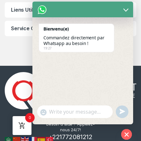
Liens Utiles
Service Client
Bienvenu(e)
Commandez directement par
Whatsapp au besoin !
19:27
u
"
WhatsApp Message
0
n
+
Besoin d'aide ? Appelez-
d
c
nous 24/7!
e
h
+221772081212
f
a