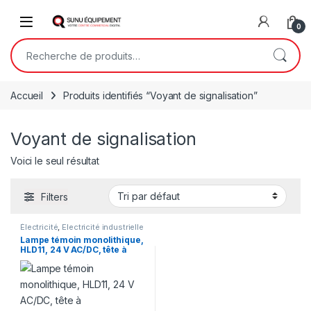
Skip to navigation
Skip to content
Open
0
Recherche pour :
Accueil
Produits identifiés “Voyant de signalisation”
Voyant de signalisation
Voici le seul résultat
Filters
Électricité
,
Electricité industrielle
Lampe témoin monolithique,
HLD11, 24 V AC/DC, tête à
recouvrement complet,
borne longue, type à
résistance, – Bouton et
voyant industriel LED pour
armoire électrique