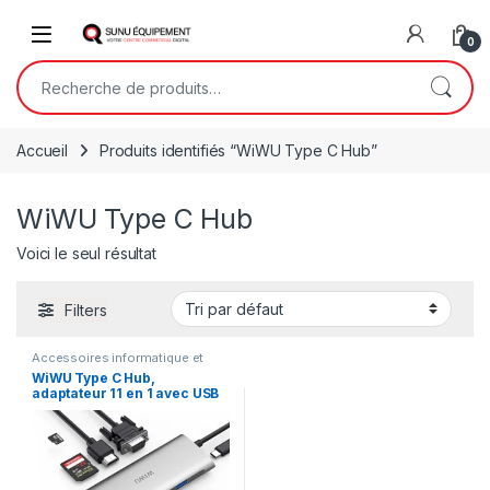
Skip to navigation
Skip to content
Open
0
Recherche pour :
Accueil
Produits identifiés “WiWU Type C Hub”
WiWU Type C Hub
Voici le seul résultat
Filters
Accessoires informatique et
bureautique
,
Informatiques et
WiWU Type C Hub,
bureautiques
adaptateur 11 en 1 avec USB
C à RJ45, HD MI, VGA, 4USB,
lecteur de cartes, audio 3,5
mm et type C