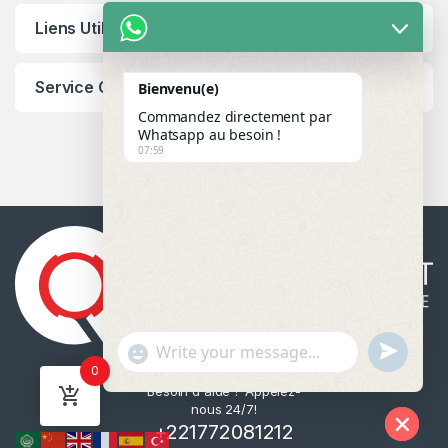
Liens Utiles
Service Client
Bienvenu(e)
Commandez directement par
Whatsapp au besoin !
07:59
u
"
WhatsApp Message
0
n
+
Besoin d'aide ? Appelez-
d
c
nous 24/7!
e
h
+221772081212
f
a