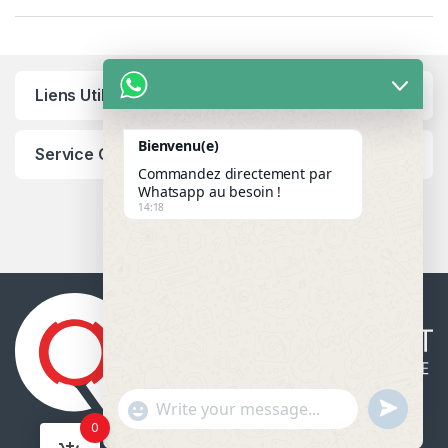
Liens Utiles
Bienvenu(e)
Service Client
Commandez directement par
Whatsapp au besoin !
14:18
u
"
WhatsApp Message
0
n
+