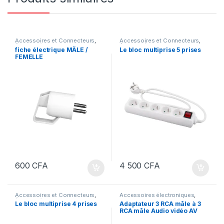
Accessoires et Connecteurs
,
Accessoires et Connecteurs
,
Électricité
Électricité
fiche électrique MÂLE /
Le bloc multiprise 5 prises
FEMELLE
600
CFA
4 500
CFA
Accessoires et Connecteurs
,
Accessoires électroniques
,
Électricité
Accessoires et Connecteurs
,
Le bloc multiprise 4 prises
Adaptateur 3 RCA mâle à 3
Câbles
,
Filerie Câblerie et
RCA mâle Audio vidéo AV
Fourreautage