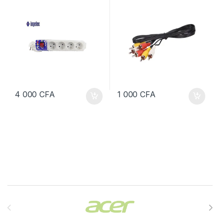
4 000
CFA
1 000
CFA
Brands Carousel