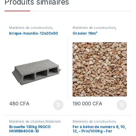
Produits similaires
Matériels de construction
,
Matériels de construction
,
Produits de gros œuvre
Produits de gros œuvre
brique-hourdis-12x20x50
Gravier 16m³
480
CFA
190 000
CFA
Matériels de chantier
,
Matériels
Matériels de construction
,
de construction
Produits de gros œuvre
Brouette 130kg INGCO
Fer à béton de numéro 8, 10,
HHWB64008-1D
12, – Prix/100Kg – Fer
Importé – Barre en acier