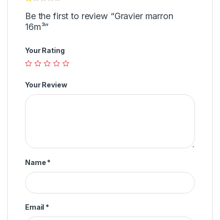
Be the first to review “Gravier marron
16m³”
Your Rating
Your Review
Name
*
Email
*