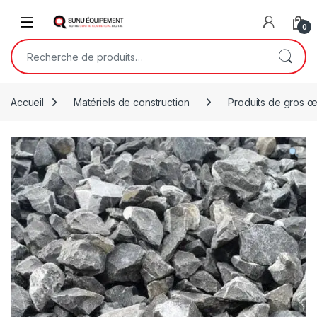
Skip to navigation
Skip to content
Open
0
Recherche pour :
Accueil
Matériels de construction
Produits de gros 