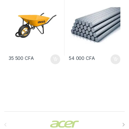
déformée HRB400, diamètre
8, 10, & 12 mm
35 500
CFA
54 000
CFA
Brands Carousel