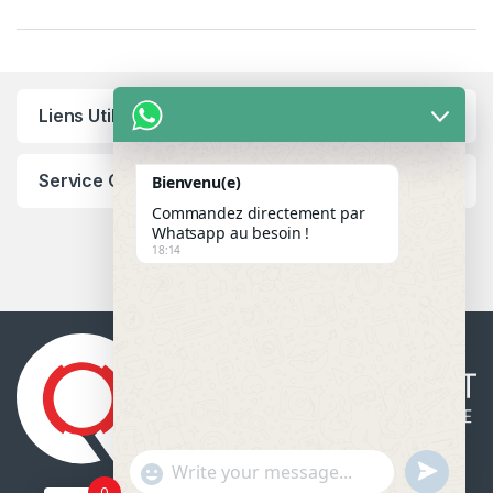
Liens Utiles
Service Client
Bienvenu(e)
Commandez directement par
Whatsapp au besoin !
18:14
u
"
WhatsApp Message
0