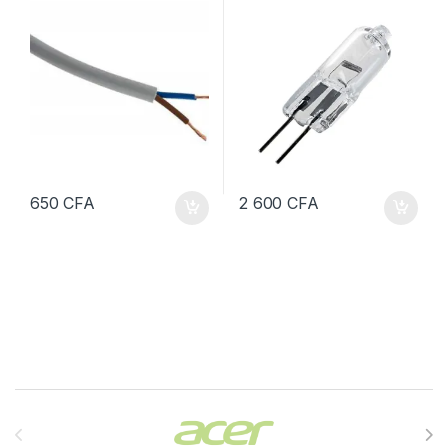
métrage
650
CFA
2 600
CFA
Brands Carousel