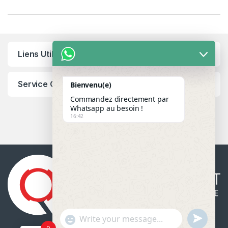
Liens Utiles
Service Client
Bienvenu(e)
Commandez directement par
Whatsapp au besoin !
16:42
u
"
WhatsApp Message