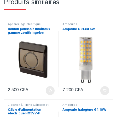
Produits similaires
Appareillage électrique
,
Ampoules
Électricité
Bouton poussoir lumineux
Ampoule G9 Led 5W
gamme zenith ingelec
2 500
CFA
7 200
CFA
Électricité
,
Filerie Câblerie et
Ampoules
Fourreautage
Câble d’alimentation
Ampoule halogène G4 10W
électrique HO5VV-F
2×1.5CABLE-souple-au-