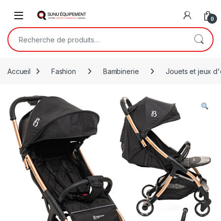
Skip to navigation
Skip to content
Open
0
Recherche pour :
Accueil
Fashion
Bambinerie
Jouets et jeux d'