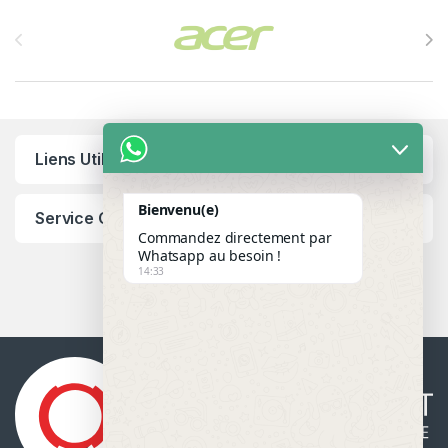
Brands Carousel
Liens Utiles
Bienvenu(e)
Service Client
Commandez directement par
Whatsapp au besoin !
14:33