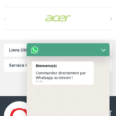
Brands Carousel
Liens Utiles
Service Client
Bienvenu(e)
Commandez directement par
Whatsapp au besoin !
01:59