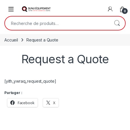
Skip to navigation
Skip to content
Open
0
Recherche pour :
Accueil
Request a Quote
Request a Quote
[yith_ywraq_request_quote]
Partager :
Facebook
X