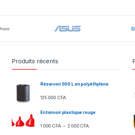
Produits récents
Réservoir 500 L en polyéthylène
125 000
CFA
Entonnoir plastique rouge
Plage de prix : 1 000 C
1 000
CFA
2 000
CFA
–
t