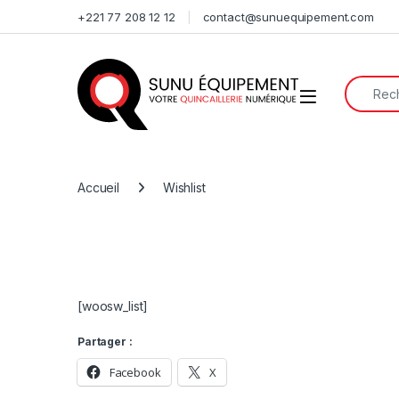
Skip to navigation
Skip to content
+221 77 208 12 12
contact@sunuequipement.com
Search f
Open
Accueil
Wishlist
[woosw_list]
Partager :
Facebook
X