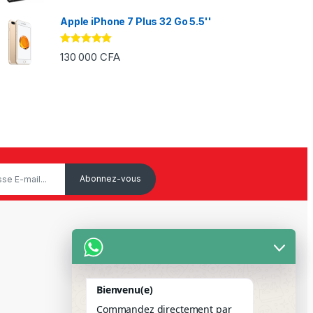
Apple iPhone 7 Plus 32 Go 5.5''
Note
5.00
130 000
CFA
sur 5
Service Client
Mon Compte
Bienvenu(e)
Suivre votre commande
Commandez directement par