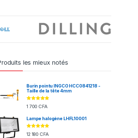
Produits les mieux notés
Burin pointu INGCO HCC0841218 -
Taille de la tête 4mm
Note
5.00
1 700
CFA
sur 5
Lampe halogène LHFL10001
FA à 2 000 CFA
Note
5.00
12 180
CFA
sur 5