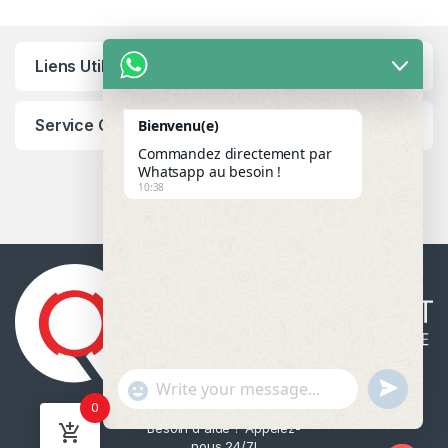
Liens Utiles
Service Client
Bienvenu(e)
Commandez directement par
Whatsapp au besoin !
10:38
u
"
WhatsApp Message
0
n
+
Besoin d'aide ? Appelez-
d
c
nous 24/7!