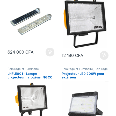
624 000
CFA
12 180
CFA
Éclairage et Luminaire
,
Eclairage et Luminaire
,
Eclairage
Projecteurs
extérieur
,
Eclairage public
,
LHFL5001 – Lampe
Projecteur LED 200W pour
Projecteurs
projecteur halogène INGCO
extérieur,