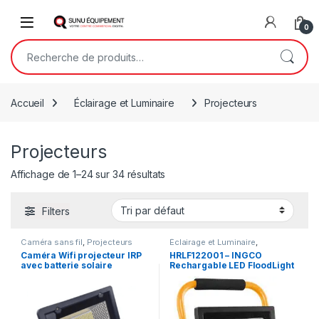
Skip to navigation
Skip to content
Open
0
Recherche pour :
Accueil
Éclairage et Luminaire
Projecteurs
Projecteurs
Affichage de 1–24 sur 34 résultats
Filters
Caméra sans fil
,
Projecteurs
Éclairage et Luminaire
,
Projecteurs
Caméra Wifi projecteur IRP
HRLF122001 – INGCO
avec batterie solaire
Rechargable LED FloodLight
extérieur