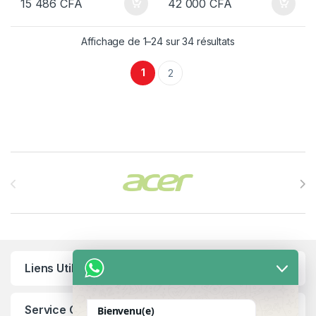
15 486
CFA
42 000
CFA
Affichage de 1–24 sur 34 résultats
1
2
Brands Carousel
Liens Utiles
Service Client
Bienvenu(e)