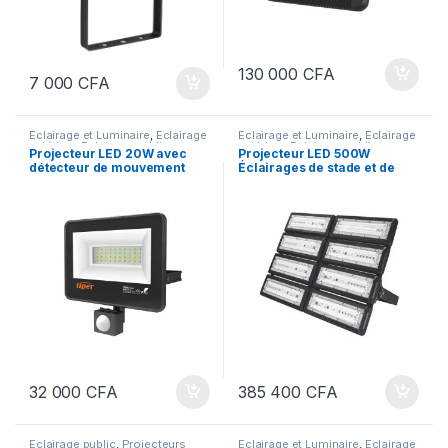
130 000
CFA
7 000
CFA
Eclairage et Luminaire
,
Eclairage
Eclairage et Luminaire
,
Eclairage
extérieur
,
Eclairage public
,
extérieur
,
Eclairage public
,
Projecteur LED 20W avec
Projecteur LED 500W
Projecteurs
Projecteurs
détecteur de mouvement
Éclairages de stade et de
pour extérieur, blanc froid,
terrain de sport – Projecteur
2000 lm, 6 500 K, IP65,
De Stade De Football
étanche, Spot Extérieur
Jardin + Détecteur,
Eclairage publique avec
détecteur de mouvement,
Lampe terrasse Appliques
escalier LED avec Motion
Sensor
32 000
CFA
385 400
CFA
Eclairage public
,
Projecteurs
Eclairage et Luminaire
,
Eclairage