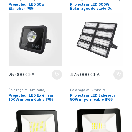
extérieur
,
Eclairage public
,
Projecteur LED 50w
Projecteur LED 600W
Projecteurs
Etanche-IP65-
Éclairages de stade Ou
terrain de sport – Projecteur
pour éclairage parking,
garage, espace publique
25 000
CFA
475 000
CFA
Éclairage et Luminaire
,
Éclairage et Luminaire
,
Projecteurs
Projecteurs
Projecteur LED Extérieur
Projecteur LED Extérieur
100W imperméable IP65
50W imperméable IP65
économiseur d’énergie
économiseur d’énergie