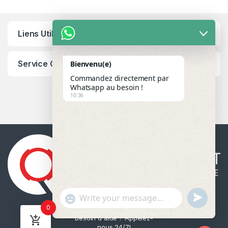
Liens Utiles
Service Client
Bienvenu(e)
Commandez directement par
Whatsapp au besoin !
10:36
u
"
WhatsApp Message
0
n
+
Besoin d'aide ? Appelez-
d
c
nous 24/7!