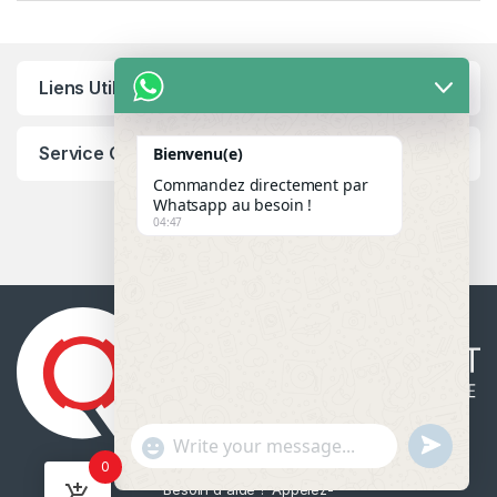
Liens Utiles
Service Client
Bienvenu(e)
Commandez directement par
Whatsapp au besoin !
04:47
u
"
WhatsApp Message
0
n
+
Besoin d'aide ? Appelez-
d
c