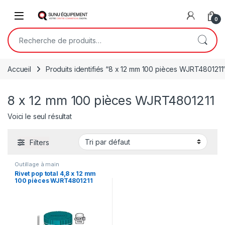
Skip to navigation
Skip to content
Open
0
Recherche pour :
Accueil
Produits identifiés “8 x 12 mm 100 pièces WJRT4801211
8 x 12 mm 100 pièces WJRT4801211
Voici le seul résultat
Filters
Outillage à main
Rivet pop total 4,8 x 12 mm
100 pièces WJRT4801211