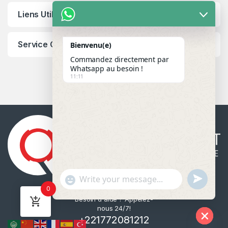
Liens Utiles
Service Client
Bienvenu(e)
Commandez directement par
Whatsapp au besoin !
11:11
u
"
WhatsApp Message
0
n
+
Besoin d'aide ? Appelez-
d
c
nous 24/7!
e
h
+221772081212
f
a