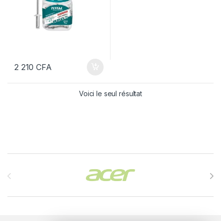
2 210
CFA
Voici le seul résultat
Brands Carousel