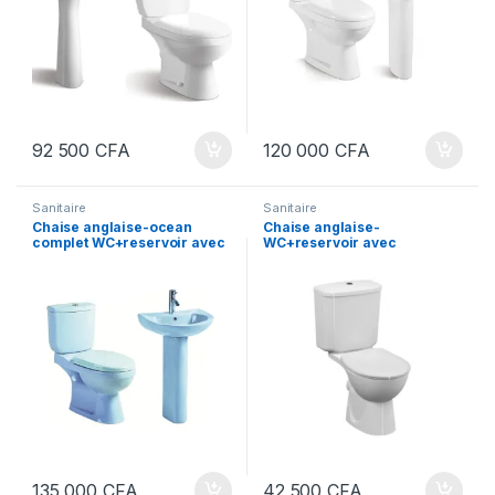
92 500
CFA
120 000
CFA
Sanitaire
Sanitaire
Chaise anglaise-ocean
Chaise anglaise-
complet WC+reservoir avec
WC+reservoir avec
mécanisme-
mecanisme 3/6 litres
Lavabo+robinet-en couleur-
bleu
135 000
CFA
42 500
CFA