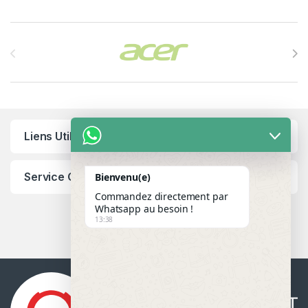
Brands Carousel
Liens Utiles
Service Client
Bienvenu(e)
Commandez directement par
Whatsapp au besoin !
13:38