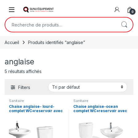
Skip to navigation
Skip to content
Open
0
Recherche pour :
Accueil
Produits identifiés “anglaise”
anglaise
5 résultats affichés
Filters
Sanitaire
Sanitaire
Chaise anglaise- lourd-
Chaise anglaise-ocean
complet WC+reservoir avec
complet WC+reservoir avec
mécanisme-Lavabo+robinet
mécanisme-Lavabo+robinet