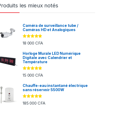
Produits les mieux notés
Caméra de surveillance tube /
Caméras HD et Analogiques
Note
5.00
18 000
CFA
sur 5
Horloge Murale LED Numérique
Digitale avec Calendrier et
FA à 2 000 CFA
Température
Note
5.00
15 000
CFA
sur 5
Chauffe-eau instantané électrique
sans réservoir 5500W
Note
5.00
185 000
CFA
sur 5