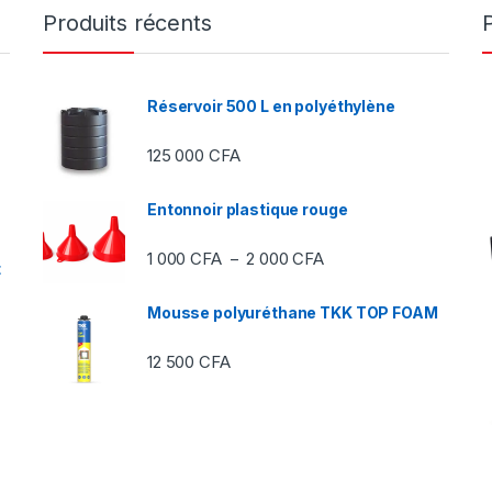
Produits récents
Réservoir 500 L en polyéthylène
125 000
CFA
Entonnoir plastique rouge
Plage de prix : 1 000 C
1 000
CFA
2 000
CFA
–
t
Mousse polyuréthane TKK TOP FOAM
12 500
CFA