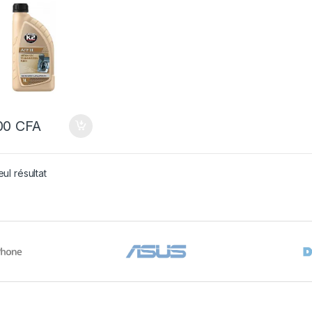
00
CFA
eul résultat