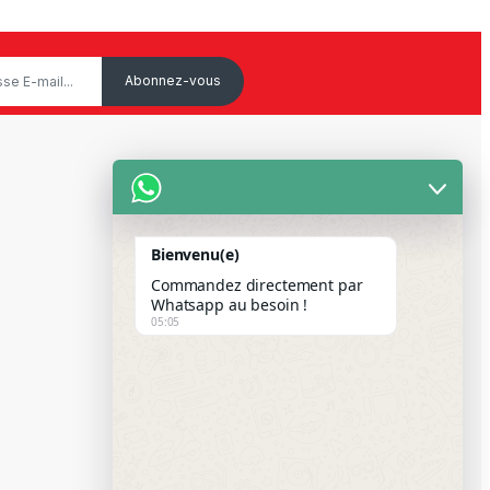
Service Client
Mon Compte
Bienvenu(e)
Suivre votre commande
Commandez directement par
Paiement Par Wave & Orange
Whatsapp au besoin !
05:05
Money
FAQS