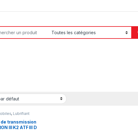
or:
obiles
,
Lubrifiant
r
 de transmission
N III K2 ATF III D