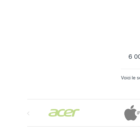
6 0
Voici le s
Brands Carousel