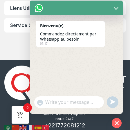
Liens Utiles
Service Client
Bienvenu(e)
Commandez directement par
Whatsapp au besoin !
01:17
u
"
WhatsApp Message
0
n
+
Besoin d'aide ? Appelez-
d
c
nous 24/7!
e
h
+221772081212
f
a