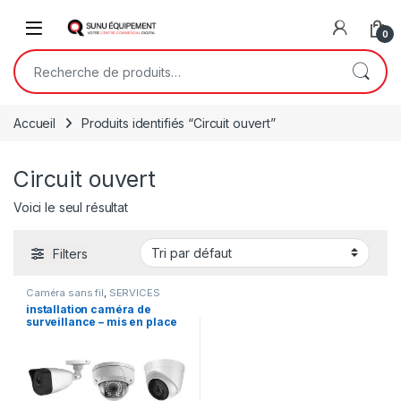
Skip to navigation
Skip to content
Open
0
Recherche pour :
Accueil
Produits identifiés “Circuit ouvert”
Circuit ouvert
Voici le seul résultat
Filters
Caméra sans fil
,
SERVICES
TECHNIQUES
,
Vidéo de
installation caméra de
surveillance
surveillance – mis en place
de système d’alarmes anti
intrusion – installation de
système télésurveillance –
Fourniture & pose
Vidéophone, interphone, –
mise en place