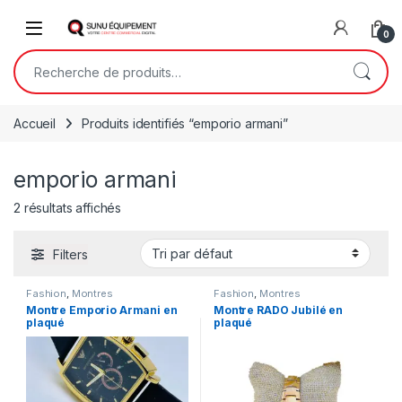
Skip to navigation
Skip to content
Open
0
Recherche pour :
Accueil
Produits identifiés “emporio armani”
emporio armani
2 résultats affichés
Filters
Fashion
,
Montres
Fashion
,
Montres
Montre Emporio Armani en
Montre RADO Jubilé en
plaqué
plaqué