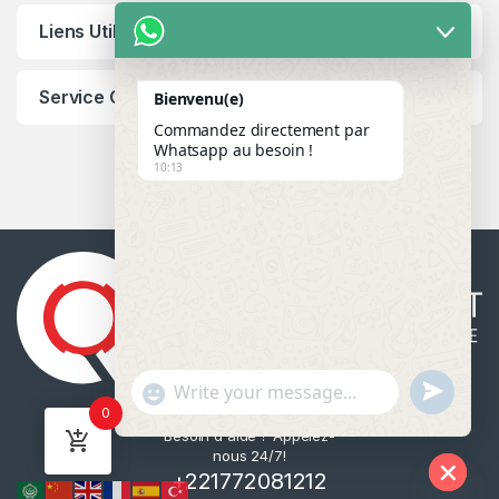
Liens Utiles
Service Client
Bienvenu(e)
Commandez directement par
Whatsapp au besoin !
10:13
u
"
WhatsApp Message
0
n
+
Besoin d'aide ? Appelez-
d
c
nous 24/7!
e
h
+221772081212
f
a