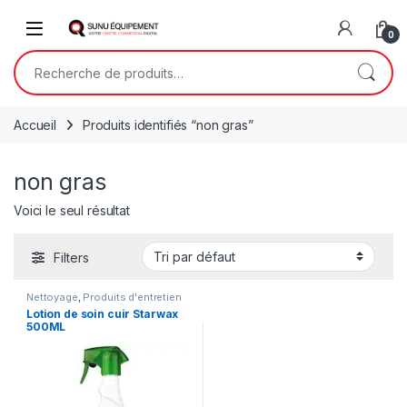
Skip to navigation
Skip to content
Open
0
Recherche pour :
Accueil
Produits identifiés “non gras”
non gras
Voici le seul résultat
Filters
Nettoyage
,
Produits d'entretien
Lotion de soin cuir Starwax
500ML