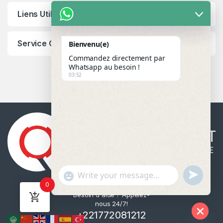
Liens Utiles
Service Client
Bienvenu(e)
Commandez directement par
Whatsapp au besoin !
03:52
u
"
WhatsApp Message
0
n
+
Besoin d'aide ? Appelez-
d
c
nous 24/7!
e
h
+221772081212
f
a