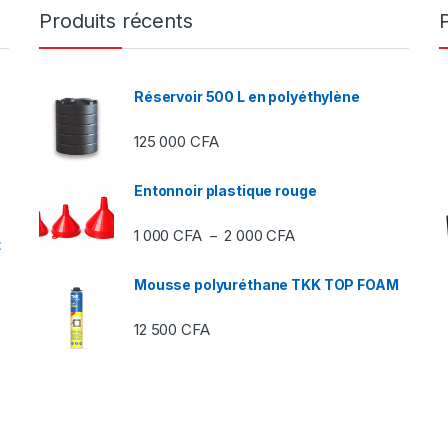
Produits récents
Réservoir 500 L en polyéthylène
125 000
CFA
Entonnoir plastique rouge
Plage de prix : 1 000 C
1 000
CFA
2 000
CFA
–
t
Mousse polyuréthane TKK TOP FOAM
12 500
CFA