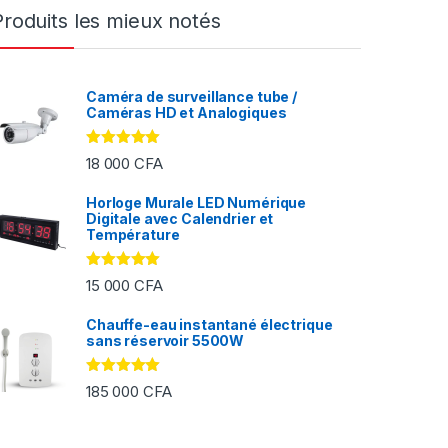
Produits les mieux notés
Caméra de surveillance tube /
Caméras HD et Analogiques
Note
5.00
18 000
CFA
sur 5
Horloge Murale LED Numérique
Digitale avec Calendrier et
FA à 2 000 CFA
Température
Note
5.00
15 000
CFA
sur 5
Chauffe-eau instantané électrique
sans réservoir 5500W
Note
5.00
185 000
CFA
sur 5