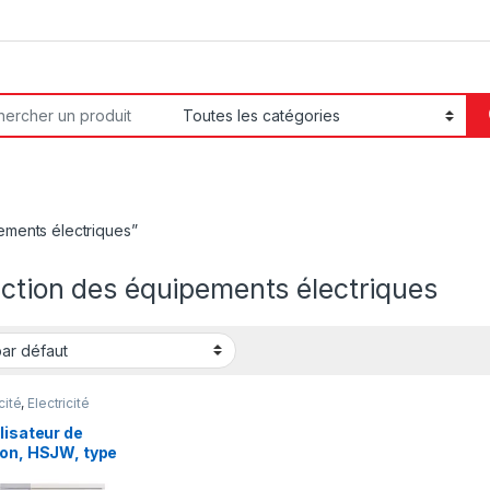
or:
pements électriques”
ction des équipements électriques
cité
,
Electricité
ielle
lisateur de
ion, HSJW, type
omoteur, 15 kVA,