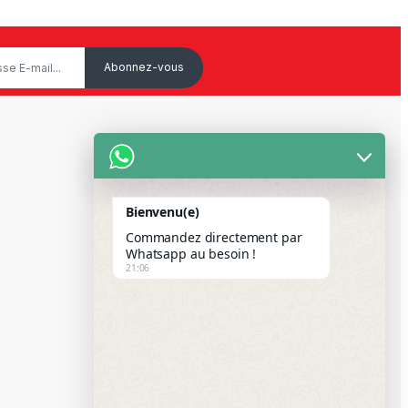
Service Client
Mon Compte
Bienvenu(e)
Suivre votre commande
Commandez directement par
Paiement Par Wave & Orange
Whatsapp au besoin !
21:06
Money
FAQS