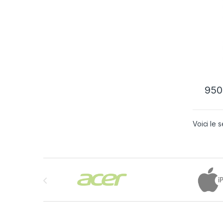
form
affic
entr
sorti
950
Voici le s
Brands Carousel