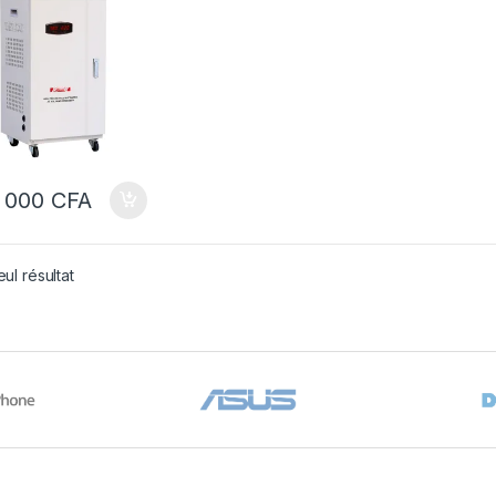
e armoire,
hage à cadran,
ée 260…430 V,
e 380 V
 000
CFA
eul résultat