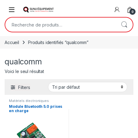
Skip to navigation
Skip to content
Open
0
Recherche pour :
Accueil
Produits identifiés “qualcomm”
qualcomm
Voici le seul résultat
Filters
Matériels électroniques
Module Bluetooth 5.0 prises
en charge