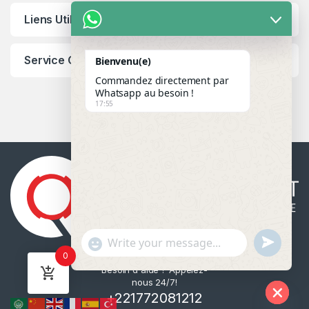
Liens Utiles
Service Client
Bienvenu(e)
Commandez directement par
Whatsapp au besoin !
17:55
u
"
WhatsApp Message
0
n
+
Besoin d'aide ? Appelez-
d
c
nous 24/7!
e
h
+221772081212
f
a