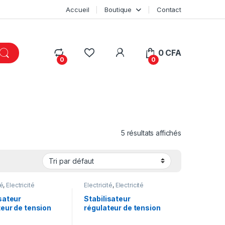
Accueil
Boutique
Contact
My Account
0
CFA
0
0
5 résultats affichés
té
,
Electricité
Électricité
,
Electricité
lle
,
Protection
industrielle
,
Protection
ue
électrique
sateur
Stabilisateur
teur de tension
régulateur de tension
r 15KVA –
secteur 15KVA –