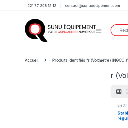
Skip to navigation
Skip to content
+221 77 208 12 12
contact@sunuequipement.com
Search f
Open
Accueil
Produits identifiés “r (Voltmètre) iNGCO
r (V
Électri
industr
électr
Stabi
régul
sect