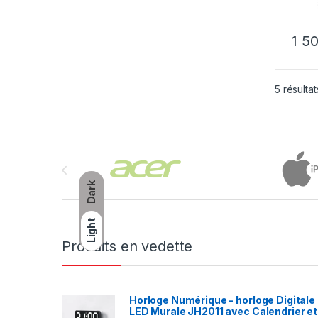
1 5
5 résultat
Brands Carousel
Dark
Light
Produits en vedette
Horloge Numérique - horloge Digitale
LED Murale JH2011 avec Calendrier et