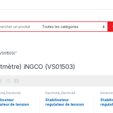
or:
 (VS01503)”
oltmètre) iNGCO (VS01503)
cité
,
Electricité
Électricité
,
Electricité
Électrici
ielle
,
Protection
industrielle
,
Protection
industrie
ique
électrique
électriq
lisateur
Stabilisateur
Stabili
ateur de tension
régulateur de tension
régula
eur 10KVA –
secteur 10KVA –
secteu