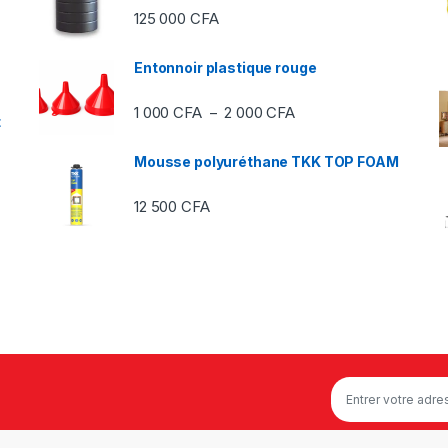
125 000
CFA
Entonnoir plastique rouge
Plage de prix : 1 000 C
1 000
CFA
2 000
CFA
–
t
Mousse polyuréthane TKK TOP FOAM
12 500
CFA