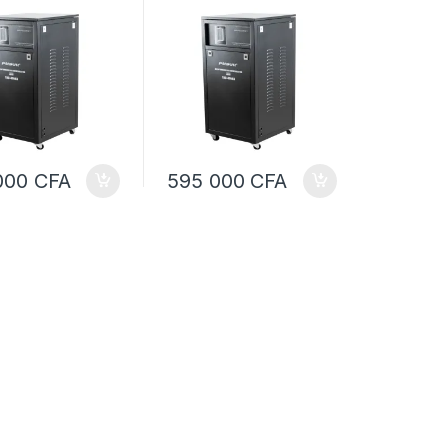
teur de tension
régulateur de tension
puissance
haute puissance
sateur 15 KVA
stabilisateur 15 KVA
hasé
Triphasé
000
CFA
595 000
CFA