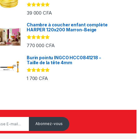
Note
5.00
39 000
CFA
sur 5
Chambre à coucher enfant complète
HARPER 120x200 Marron-Beige
FA à 2 000 CFA
Note
5.00
770 000
CFA
sur 5
Burin pointu INGCO HCC0841218 -
Taille de la tête 4mm
Note
5.00
1 700
CFA
sur 5