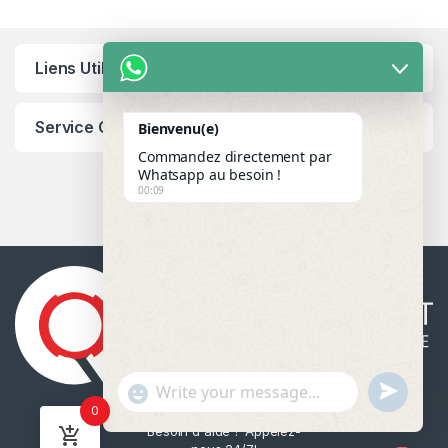
Liens Utiles
Service Client
Bienvenu(e)
Commandez directement par
Whatsapp au besoin !
00:09
u
"
WhatsApp Message
0
n
+
Besoin d'aide ? Appelez-
d
c