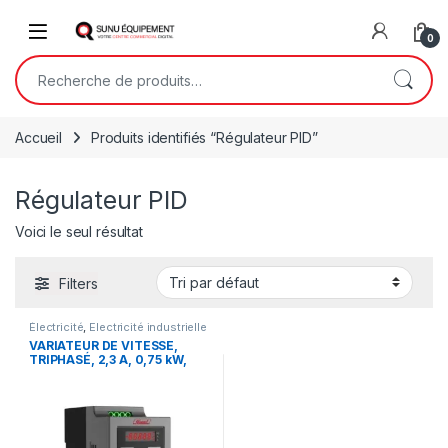
Skip to navigation
Skip to content
Open
0
Recherche pour :
Accueil
Produits identifiés “Régulateur PID”
Régulateur PID
Voici le seul résultat
Filters
Électricité
,
Electricité industrielle
VARIATEUR DE VITESSE,
TRIPHASÉ, 2,3 A, 0,75 kW,
380-440 V CA, 50/60 Hz,
HAVBA4T0007G