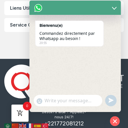
Liens Utiles
Service Client
Bienvenu(e)
Commandez directement par
Whatsapp au besoin !
20:55
u
"
WhatsApp Message
0
n
+
Besoin d'aide ? Appelez-
d
c
nous 24/7!
e
h
+221772081212
f
a