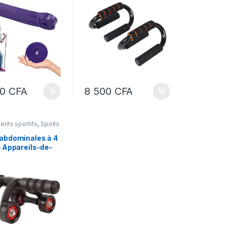
aux de résistance
DE SPORT À DOMICILE –
ents – bandes
SUPPORT POUR
ques pour
POMPESPUSH UP
tique, yoga,
STAND
nement ( PM)
00
CFA
8 500
CFA
nts sportifs
,
Sports
abdominales à 4
– Appareils-de-
s