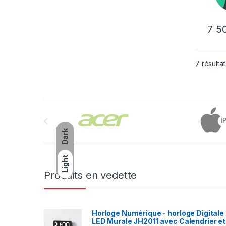
7 5
7 résultat
Brands Carousel
Dark
Light
Produits en vedette
Horloge Numérique - horloge Digitale
LED Murale JH2011 avec Calendrier et