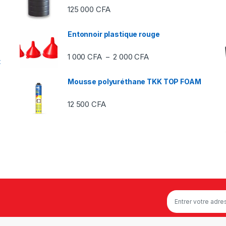
125 000
CFA
Entonnoir plastique rouge
Plage de prix : 1 000 C
1 000
CFA
2 000
CFA
–
t
Mousse polyuréthane TKK TOP FOAM
12 500
CFA