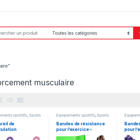
or:
aire”
orcement musculaire
ements sportifs
,
Sports
Equipements sportifs
,
Sports
Equipeme
irs
et loisirs
et loisirs
reil de
Bandes de résistance
Bandes
ulation
pour l’exercice –
pour l’
fonctionnel –
bandes de fitness avec
bandes