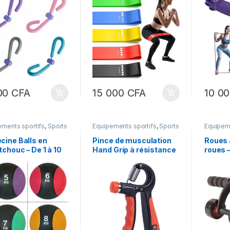
e Toner Outil
5 niveaux de résistance
5 nive
ine Toner
différents – bandes
différ
ulation Appareils
élastiques pour
élasti
bes
gymnastique, yoga,
gymnas
entraînement ( GM)
entraî
00
CFA
15 000
CFA
10 0
ements sportifs
,
Sports
Equipements sportifs
,
Sports
Equipeme
irs
et loisirs
et loisirs
cine Balls en
Pince de musculation
Roues 
chouc – De 1 à 10
Hand Grip à résistance
roues 
réglable -Hand Gripper
fitnes
Exorciser