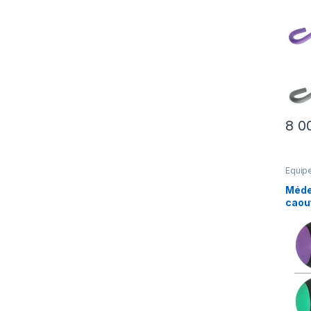
Cuiss
Poitr
Musc
Jam
8 0
Equip
et lois
Méde
caout
KG