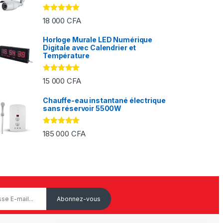
Note
5.00
18 000
CFA
sur 5
Horloge Murale LED Numérique
Digitale avec Calendrier et
FA à 2 000 CFA
Température
Note
5.00
15 000
CFA
sur 5
Chauffe-eau instantané électrique
sans réservoir 5500W
Note
5.00
185 000
CFA
sur 5