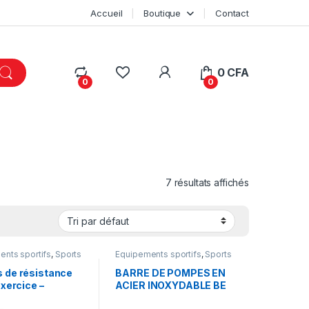
Accueil
Boutique
Contact
My Account
0
CFA
0
0
7 résultats affichés
nts sportifs
,
Sports
Equipements sportifs
,
Sports
et loisirs
 de résistance
BARRE DE POMPES EN
exercice –
ACIER INOXYDABLE BE
 de fitness avec
WIN, POUR LA SALLE