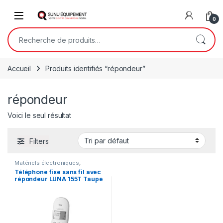
Skip to navigation
Skip to content
Open
0
Recherche pour :
Accueil
Produits identifiés “répondeur”
répondeur
Voici le seul résultat
Filters
Matériels électroniques
,
Téléphone et Electronique
,
Téléphone fixe sans fil avec
Téléphone fixe
répondeur LUNA 155T Taupe
– LOGICOM