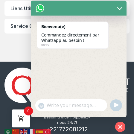
Liens Utiles
Service Client
Bienvenu(e)
Commandez directement par
Whatsapp au besoin !
08:15
u
"
WhatsApp Message
0
n
+
Besoin d'aide ? Appelez-
d
c
nous 24/7!
e
h
+221772081212
f
a