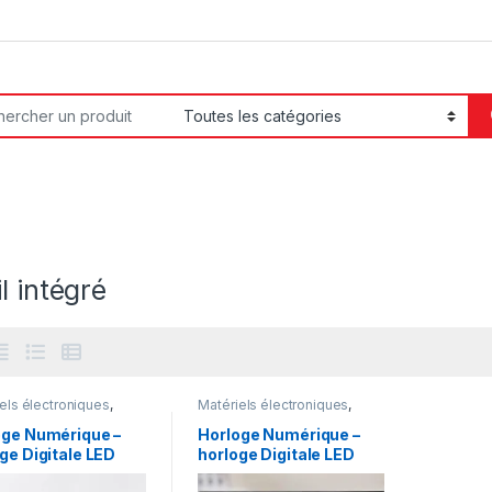
or:
l intégré
els électroniques
,
Matériels électroniques
,
one et Electronique
Téléphone et Electronique
oge Numérique –
Horloge Numérique –
ge Digitale LED
horloge Digitale LED
le JH2011 avec
Murale JH2315 avec