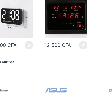
drier et
Calendrier et
érature – (JH2011)
Température – (JH2315)
TAL CLOCK LED
DIGITAL CLOCK LED
IFUNCTIONAL
MULTIFUNCTIONAL
L
WALL
000
CFA
12 500
CFA
s affichés