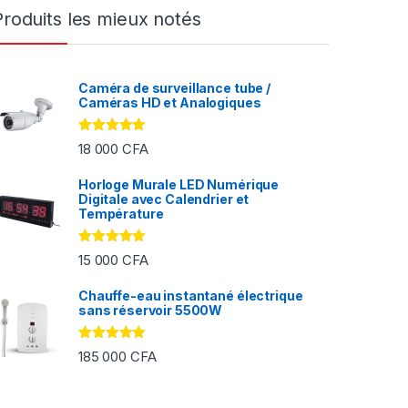
Produits les mieux notés
Caméra de surveillance tube /
Caméras HD et Analogiques
Note
5.00
18 000
CFA
sur 5
Horloge Murale LED Numérique
Digitale avec Calendrier et
FA à 2 000 CFA
Température
Note
5.00
15 000
CFA
sur 5
Chauffe-eau instantané électrique
sans réservoir 5500W
Note
5.00
185 000
CFA
sur 5