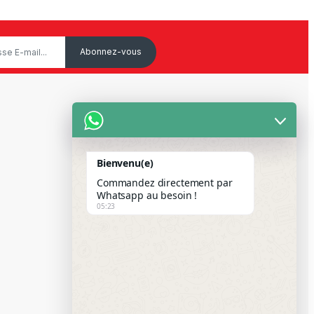
Service Client
Mon Compte
Bienvenu(e)
Suivre votre commande
Commandez directement par
Paiement Par Wave & Orange
Whatsapp au besoin !
05:23
Money
FAQS