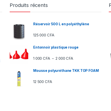
Produits récents
Réservoir 500 L en polyéthylène
125 000
CFA
Entonnoir plastique rouge
Plage de prix : 1 000 C
1 000
CFA
2 000
CFA
–
t
Mousse polyuréthane TKK TOP FOAM
12 500
CFA