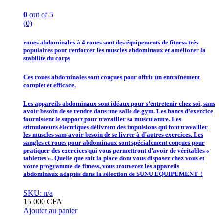
0
out of 5
(0)
roues abdominales à 4 roues sont des équipements de fitness très
populaires pour renforcer les muscles abdominaux et améliorer la
stabilité du corps
Ces roues abdominales sont conçues pour offrir un entraînement
complet et efficace.
Les appareils abdominaux sont idéaux pour s’entretenir chez soi, sans
avoir besoin de se rendre dans une salle de gym. Les bancs d’exercice
fournissent le support pour travailler sa musculature. Les
stimulateurs électriques délivrent des impulsions qui font travailler
les muscles sans avoir besoin de se livrer à d’autres exercices. Les
sangles et roues pour abdominaux sont spécialement conçues pour
pratiquer des exercices qui vous permettront d’avoir de véritables «
tablettes ». Quelle que soit la place dont vous disposez chez vous et
votre programme de fitness, vous trouverez les appareils
abdominaux adaptés dans la sélection de SUNU EQUIPEMENT !
SKU: n/a
15 000
CFA
Ajouter au panier