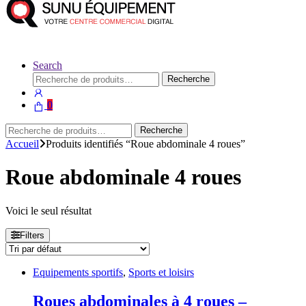
Search
Recherche
Recherche
pour :
0
Recherche
Recherche
pour :
Accueil
Produits identifiés “Roue abdominale 4 roues”
Roue abdominale 4 roues
Voici le seul résultat
Filters
Equipements sportifs
,
Sports et loisirs
Roues abdominales à 4 roues –