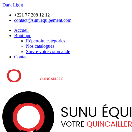
Dark
Light
Skip
Skip
+221 77 208 12 12
to
to
contact@sunuequipement.com
navigation
content
Accueil
Boutique
Répertoire categories
Nos catalogues
Suivre votre commande
Contact