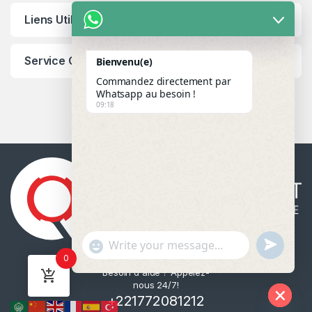
Liens Utiles
Service Client
Bienvenu(e)
Commandez directement par
Whatsapp au besoin !
09:18
u
"
WhatsApp Message
0
n
+
Besoin d'aide ? Appelez-
d
c
nous 24/7!
e
h
+221772081212
f
a