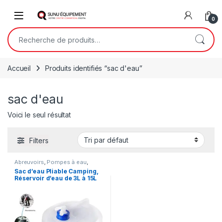
Skip to navigation
Skip to content
Open
0
Recherche pour :
Accueil
Produits identifiés “sac d'eau”
sac d'eau
Voici le seul résultat
Filters
Abreuvoirs
,
Pompes à eau
,
Réservoirs d'eau
Sac d’eau Pliable Camping,
Réservoir d’eau de 3L à 15L