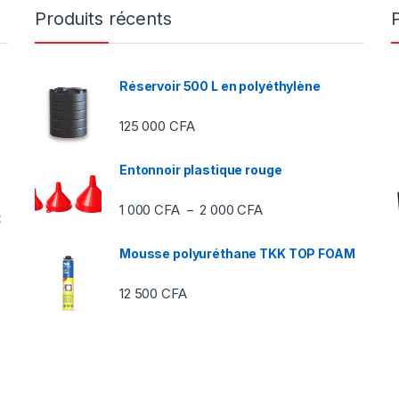
Produits récents
Réservoir 500 L en polyéthylène
125 000
CFA
Entonnoir plastique rouge
Plage de prix : 1 000 C
1 000
CFA
2 000
CFA
–
t
Mousse polyuréthane TKK TOP FOAM
12 500
CFA