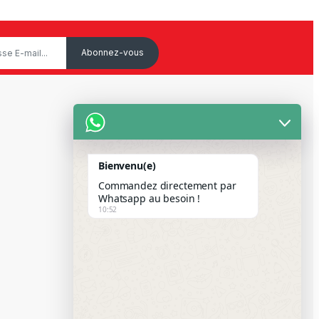
Service Client
Mon Compte
Bienvenu(e)
Suivre votre commande
Commandez directement par
Paiement Par Wave & Orange
Whatsapp au besoin !
10:52
Money
FAQS