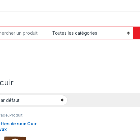
or:
cuir
yage
,
Produit
etien
ttes de soin Cuir
wax