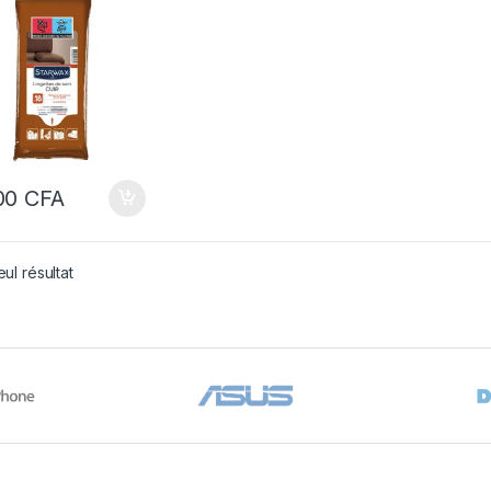
00
CFA
eul résultat