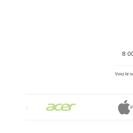
8 0
Voici le s
Brands Carousel