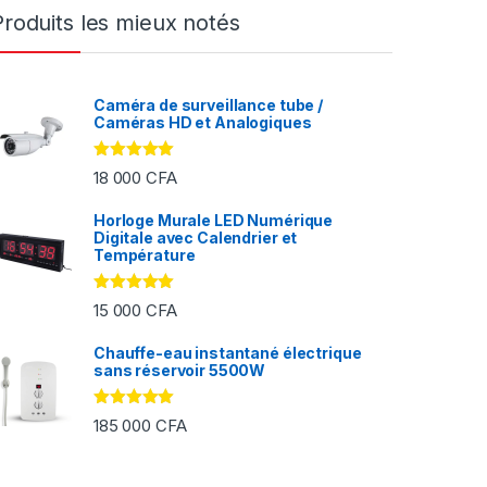
Produits les mieux notés
Caméra de surveillance tube /
Caméras HD et Analogiques
Note
5.00
18 000
CFA
sur 5
Horloge Murale LED Numérique
Digitale avec Calendrier et
FA à 2 000 CFA
Température
Note
5.00
15 000
CFA
sur 5
Chauffe-eau instantané électrique
sans réservoir 5500W
Note
5.00
185 000
CFA
sur 5