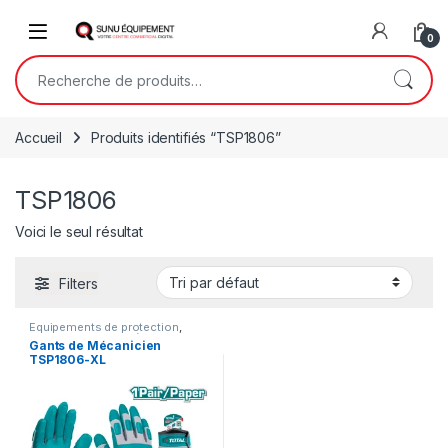
Skip to navigation
Skip to content
Open
0
Recherche pour :
Accueil
Produits identifiés “TSP1806”
TSP1806
Voici le seul résultat
Filters
Equipements de protection
,
Outillage
,
Outillage à main
Gants de Mécanicien
TSP1806-XL