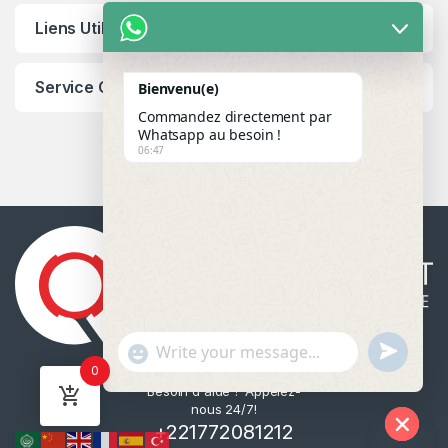
Liens Utiles
Service Client
Bienvenu(e)
Commandez directement par
Whatsapp au besoin !
06:47
u
"
WhatsApp Message
0
n
+
Besoin d'aide ? Appelez-
d
c
nous 24/7!
e
h
+221772081212
f
a