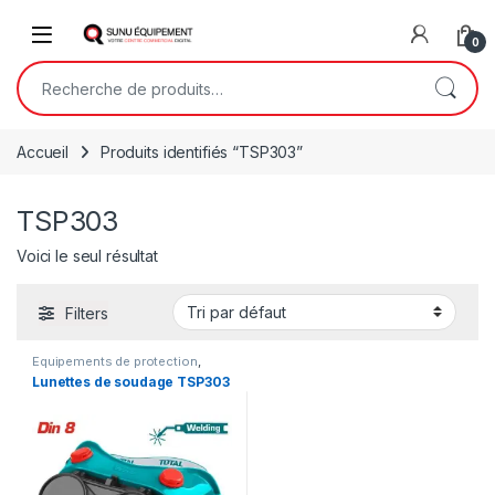
Skip to navigation
Skip to content
Open
0
Recherche pour :
Accueil
Produits identifiés “TSP303”
TSP303
Voici le seul résultat
Filters
Equipements de protection
,
Outillage
,
Protection
Lunettes de soudage TSP303