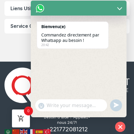
Liens Utiles
Service Client
Bienvenu(e)
Commandez directement par
Whatsapp au besoin !
20:42
u
"
WhatsApp Message
0
n
+
Besoin d'aide ? Appelez-
d
c
nous 24/7!
e
h
+221772081212
f
a