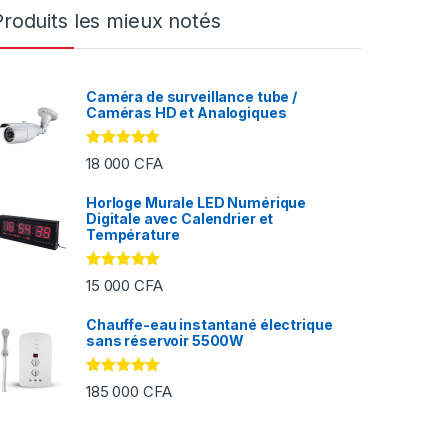
Produits les mieux notés
Caméra de surveillance tube /
Caméras HD et Analogiques
Note
5.00
18 000
CFA
sur 5
Horloge Murale LED Numérique
Digitale avec Calendrier et
FA à 2 000 CFA
Température
Note
5.00
15 000
CFA
sur 5
Chauffe-eau instantané électrique
sans réservoir 5500W
Note
5.00
185 000
CFA
sur 5