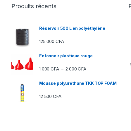
Produits récents
Réservoir 500 L en polyéthylène
125 000
CFA
Entonnoir plastique rouge
Plage de prix : 1 000 C
1 000
CFA
2 000
CFA
–
t
Mousse polyuréthane TKK TOP FOAM
12 500
CFA