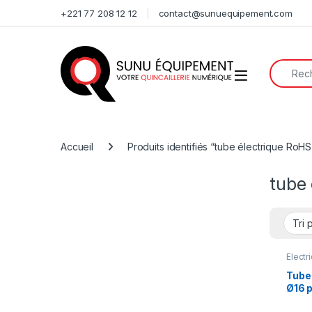
Skip to navigation
Skip to content
+221 77 208 12 12
contact@sunuequipement.com
Search f
Open
Accueil
Produits identifiés “tube électrique RoHS
tube
Électri
Fourr
Tube 
Ø16 