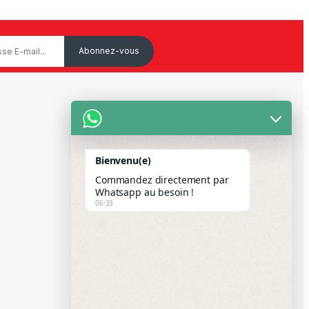
Service Client
Mon Compte
Bienvenu(e)
Suivre votre commande
Commandez directement par
Paiement Par Wave & Orange
Whatsapp au besoin !
06:33
Money
FAQS