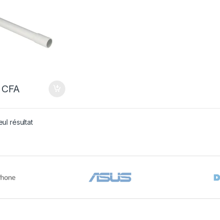
0
CFA
eul résultat