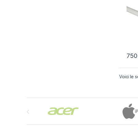
75
Voici le s
Brands Carousel