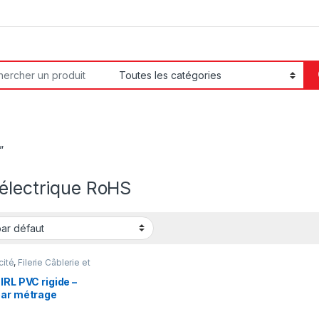
or:
”
 électrique RoHS
cité
,
Filerie Câblerie et
eautage
IRL PVC rigide –
par métrage