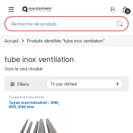
Skip to navigation
Skip to content
Open
0
Recherche pour :
Accueil
Produits identifiés “tube inox ventilation”
tube inox ventilation
Voici le seul résultat
Filters
Tuyauterie industrielle
Tuyau inox industriel – Ø60,
Ø50, Ø40 mm