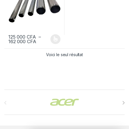
125 000
CFA
–
Plage de prix : 125 000 CFA à 162 000 CFA
162 000
CFA
Ce produit a plusieurs variations. Les options peuvent être chois
Voici le seul résultat
Brands Carousel