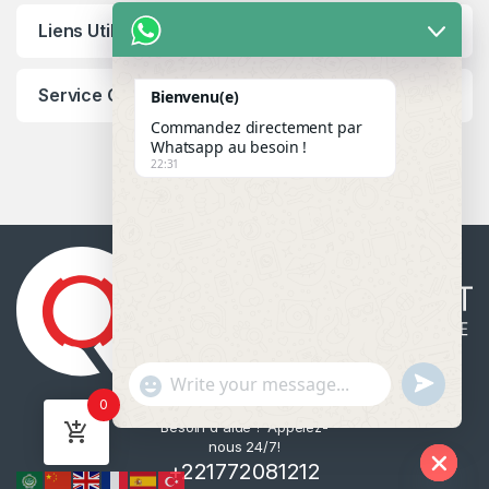
Liens Utiles
Service Client
Bienvenu(e)
Commandez directement par
Whatsapp au besoin !
22:31
u
"
WhatsApp Message
0
n
+
Besoin d'aide ? Appelez-
d
c
nous 24/7!
e
h
+221772081212
f
a