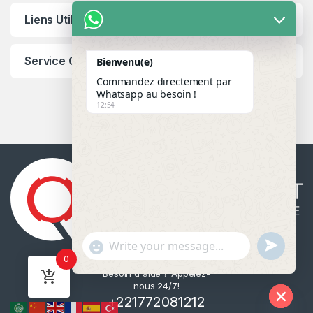
Liens Utiles
Service Client
Bienvenu(e)
Commandez directement par
Whatsapp au besoin !
12:54
u
"
WhatsApp Message
0
n
+
Besoin d'aide ? Appelez-
d
c
nous 24/7!
e
h
+221772081212
f
a