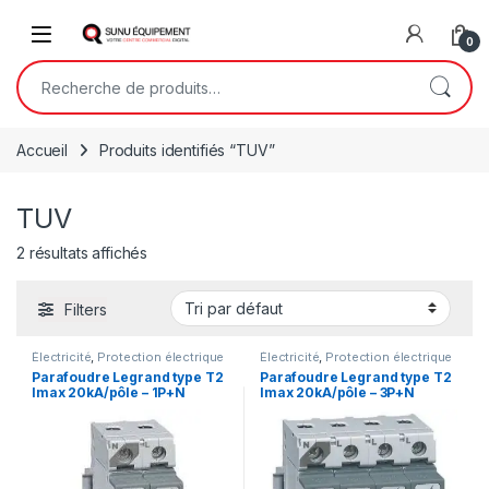
Skip to navigation
Skip to content
Open
0
Recherche pour :
Accueil
Produits identifiés “TUV”
TUV
2 résultats affichés
Filters
Électricité
,
Protection électrique
Électricité
,
Protection électrique
Parafoudre Legrand type T2
Parafoudre Legrand type T2
Imax 20kA/pôle – 1P+N
Imax 20kA/pôle – 3P+N
220V~ – 2 modules
320V~ – 4 modules