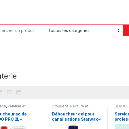
or:
terie
erie
,
Peinture et
Droguerie
,
Peinture et
SERVIC
erie
,
Produits
Droguerie
,
Produits
ers
ménagers
ucheur acide
Déboucheur gel pour
Servic
O PRO 2L –
canalisations Starwax –
profes
ucheur à base
Déboucheur liquide
mécan