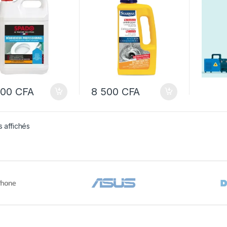
de sulfurique –
surpuissant pour
chaudr
ucheur
canalisation –
essionnel pour
Déboucheur biologique
lisations
wc et canalisation 3 en
1 Soluvert Starwax
000
CFA
8 500
CFA
s affichés