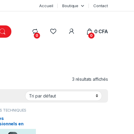
Accueil
Boutique
Contact
My Account
0
CFA
0
0
3 résultats affichés
ES TECHNIQUES
es
sionnels en
ique,