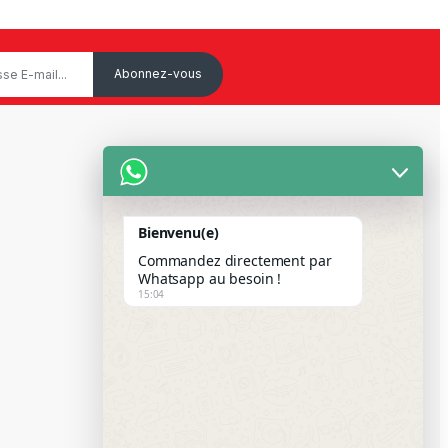
Service Client
Mon Compte
Bienvenu(e)
Suivre votre commande
Commandez directement par
Paiement Par Wave & Orange
Whatsapp au besoin !
15:04
Money
FAQS