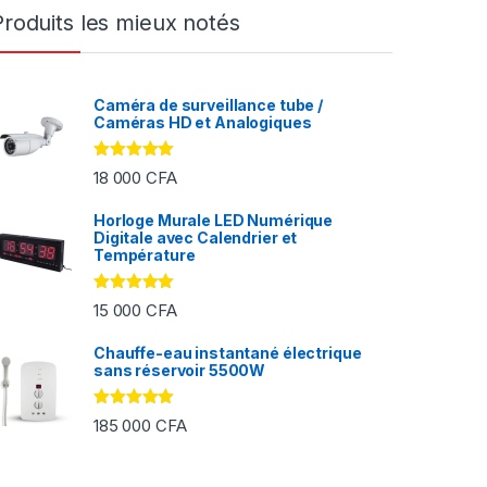
Produits les mieux notés
Caméra de surveillance tube /
Caméras HD et Analogiques
Note
5.00
18 000
CFA
sur 5
Horloge Murale LED Numérique
Digitale avec Calendrier et
FA à 2 000 CFA
Température
Note
5.00
15 000
CFA
sur 5
Chauffe-eau instantané électrique
sans réservoir 5500W
Note
5.00
185 000
CFA
sur 5