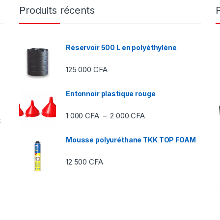
Produits récents
Réservoir 500 L en polyéthylène
125 000
CFA
Entonnoir plastique rouge
Plage de prix : 1 000 C
1 000
CFA
2 000
CFA
–
t
Mousse polyuréthane TKK TOP FOAM
12 500
CFA