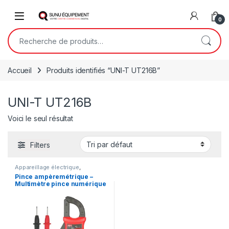
Skip to navigation
Skip to content
Open
0
Recherche pour :
Accueil
Produits identifiés “UNI-T UT216B”
UNI-T UT216B
Voici le seul résultat
Filters
Appareillage électrique
,
Outillage
,
Outillage à main
Pince ampèremétrique –
Multimètre pince numérique
UNI-T UT216B