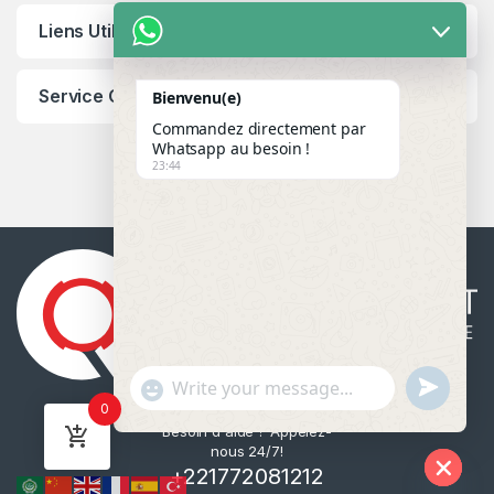
Liens Utiles
Service Client
Bienvenu(e)
Commandez directement par
Whatsapp au besoin !
23:44
u
"
WhatsApp Message
0
n
+
Besoin d'aide ? Appelez-
d
c
nous 24/7!
e
h
+221772081212
f
a