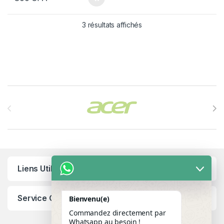
3 résultats affichés
Brands Carousel
Liens Utiles
Service Client
Bienvenu(e)
Commandez directement par
Whatsapp au besoin !