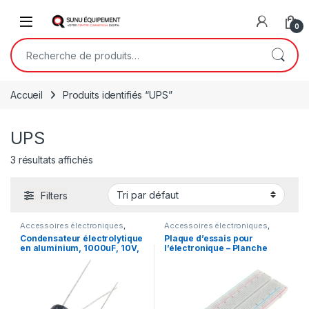
Skip to navigation
Skip to content
Open
0
Recherche pour :
Accueil
Produits identifiés “UPS”
UPS
3 résultats affichés
Filters
Accessoires électroniques
,
Accessoires électroniques
,
Matériels électroniques
Matériels électroniques
Condensateur électrolytique
Plaque d’essais pour
en aluminium, 1000uF, 10V,
l’électronique – Planche
8×12,
pour prototypage de 830
points de connexion