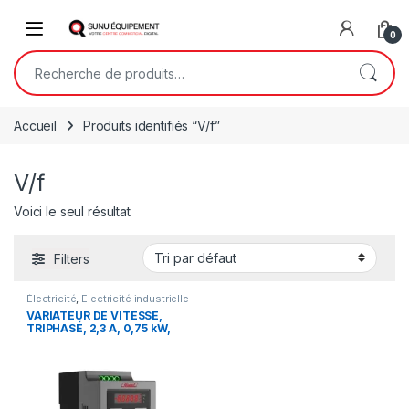
Skip to navigation
Skip to content
Open
0
Recherche pour :
Accueil
Produits identifiés “V/f”
V/f
Voici le seul résultat
Filters
Électricité
,
Electricité industrielle
VARIATEUR DE VITESSE,
TRIPHASÉ, 2,3 A, 0,75 kW,
380-440 V CA, 50/60 Hz,
HAVBA4T0007G