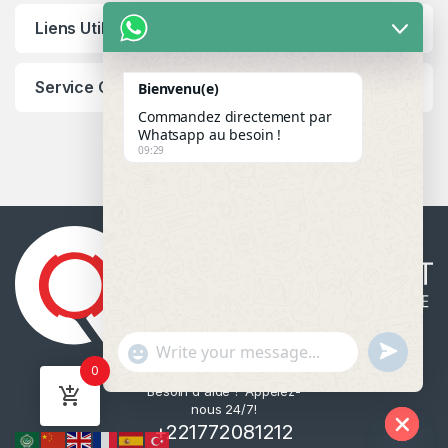
Liens Utiles
Service Client
Bienvenu(e)
Commandez directement par
Whatsapp au besoin !
09:29
u
"
WhatsApp Message
0
n
+
Besoin d'aide ? Appelez-
d
c
nous 24/7!
e
h
+221772081212
f
a