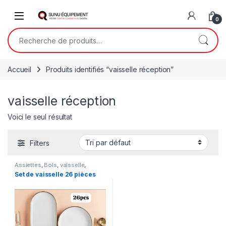
Skip to navigation
Skip to content
Open
0
Recherche pour :
Accueil
Produits identifiés “vaisselle réception”
vaisselle réception
Voici le seul résultat
Filters
Assiettes
,
Bols
,
vaisselle
,
Vaisselles
Set de vaisselle 26 pièces