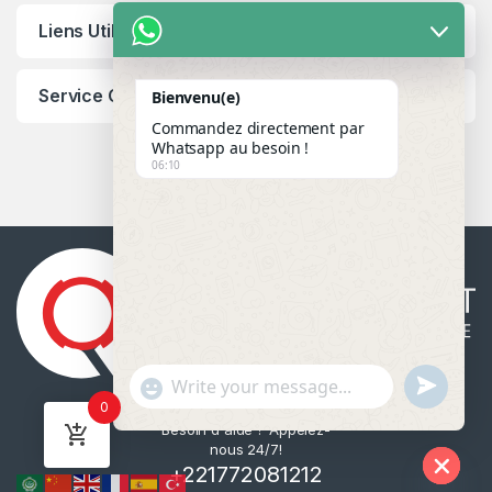
Liens Utiles
Service Client
Bienvenu(e)
Commandez directement par
Whatsapp au besoin !
06:10
u
"
WhatsApp Message
0
n
+
Besoin d'aide ? Appelez-
d
c
nous 24/7!
e
h
+221772081212
f
a