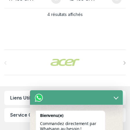
4 résultats affichés
Brands Carousel
Liens Utiles
Service Client
Bienvenu(e)
Commandez directement par
Whatsapp au besoin !