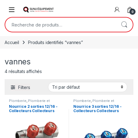
Skip to navigation
Skip to content
Open
0
Recherche pour :
Accueil
Produits identifiés “vannes”
vannes
4 résultats affichés
Filters
Plomberie
,
Plomberie et
Plomberie
,
Plomberie et
Sanitaire
,
Robinetterie
Sanitaire
,
Robinetterie
Nourrice 2 sorties 12/16 -
Nourrice 3 sorties 12/16 -
Collecteurs Collecteurs
Collecteurs Collecteurs
nourrice pour sanitaire
nourrice pour sanitaire
chauffage Plomberie
chauffage Plomberie