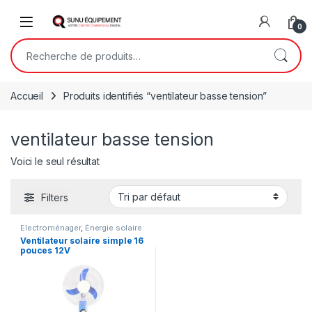
Skip to navigation
Skip to content
Open
0
Recherche pour :
Accueil
Produits identifiés “ventilateur basse tension”
ventilateur basse tension
Voici le seul résultat
Filters
Electroménager
,
Énergie solaire
Ventilateur solaire simple 16
pouces 12V