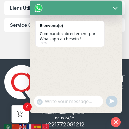
Liens Utiles
Service Client
Bienvenu(e)
Commandez directement par
Whatsapp au besoin !
09:28
u
"
WhatsApp Message
0
n
+
Besoin d'aide ? Appelez-
d
c
nous 24/7!
e
h
+221772081212
f
a