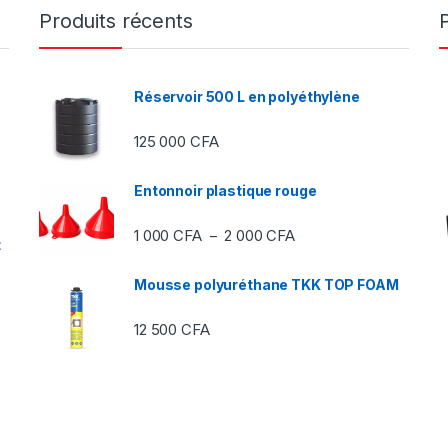
Produits récents
Réservoir 500 L en polyéthylène
125 000
CFA
Entonnoir plastique rouge
Plage de prix : 1 000 C
1 000
CFA
2 000
CFA
–
t
Mousse polyuréthane TKK TOP FOAM
12 500
CFA