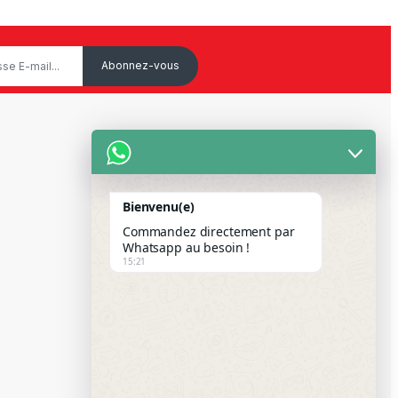
Service Client
Mon Compte
Bienvenu(e)
Suivre votre commande
Commandez directement par
Paiement Par Wave & Orange
Whatsapp au besoin !
15:21
Money
FAQS