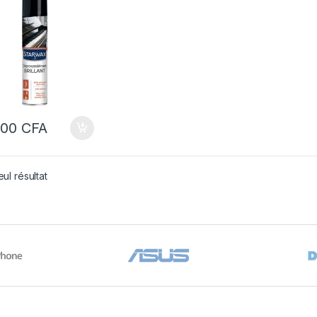
600
CFA
eul résultat