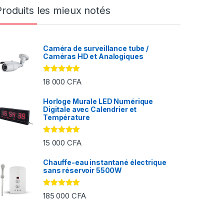
Produits les mieux notés
Caméra de surveillance tube /
Caméras HD et Analogiques
Note
5.00
18 000
CFA
sur 5
Horloge Murale LED Numérique
Digitale avec Calendrier et
FA à 2 000 CFA
Température
Note
5.00
15 000
CFA
sur 5
Chauffe-eau instantané électrique
sans réservoir 5500W
Note
5.00
185 000
CFA
sur 5