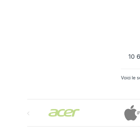
10 
Voici le s
Brands Carousel