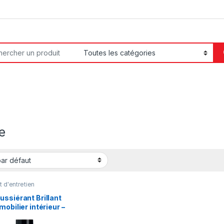
or:
e
t d'entretien
ssiérant Brillant
mobilier intérieur –
wax