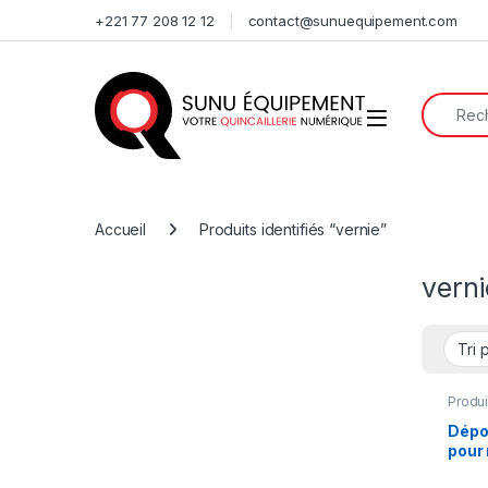
Skip to navigation
Skip to content
+221 77 208 12 12
contact@sunuequipement.com
Search f
Open
Accueil
Produits identifiés “vernie”
verni
Produi
Dépou
pour 
Star