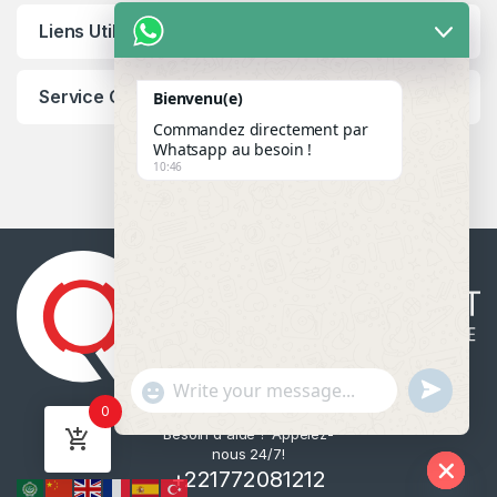
Liens Utiles
Service Client
Bienvenu(e)
Commandez directement par
Whatsapp au besoin !
10:46
u
"
WhatsApp Message
0
n
+
Besoin d'aide ? Appelez-
d
c
nous 24/7!
e
h
+221772081212
f
a