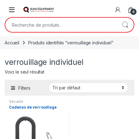
Skip to navigation
Skip to content
Open
0
Recherche pour :
Accueil
Produits identifiés “verrouillage individuel”
verrouillage individuel
Voici le seul résultat
Filters
Sécurité
Cadenas de verrouillage