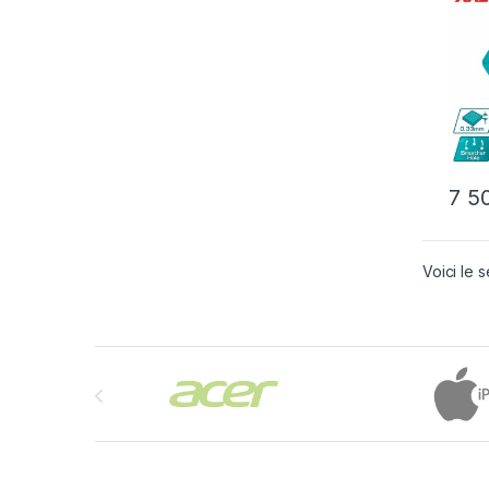
7 5
Ce pr
Voici le s
Brands Carousel