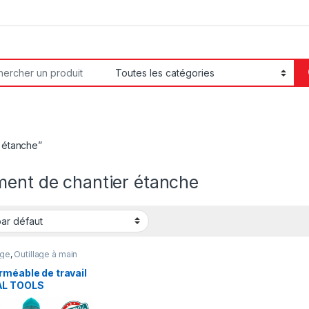
or:
r étanche”
ment de chantier étanche
age
,
Outillage à main
rméable de travail
L TOOLS