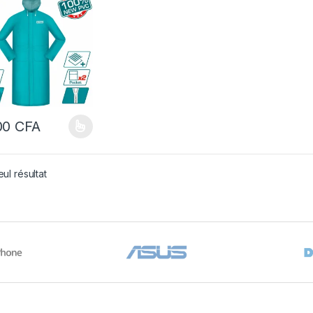
00
CFA
oduit a plusieurs variations. Les options peuvent être choisies sur la 
eul résultat