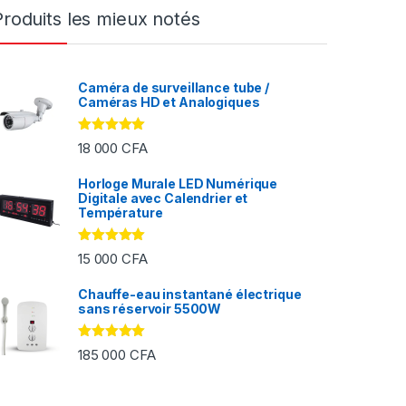
Produits les mieux notés
Caméra de surveillance tube /
Caméras HD et Analogiques
Note
5.00
18 000
CFA
sur 5
Horloge Murale LED Numérique
Digitale avec Calendrier et
FA à 2 000 CFA
Température
Note
5.00
15 000
CFA
sur 5
Chauffe-eau instantané électrique
sans réservoir 5500W
Note
5.00
185 000
CFA
sur 5