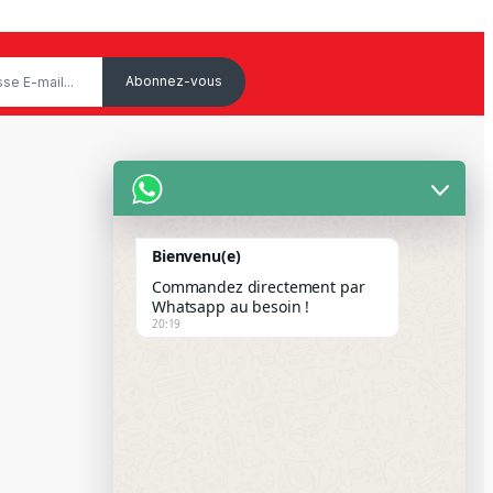
Service Client
Mon Compte
Bienvenu(e)
Suivre votre commande
Commandez directement par
Paiement Par Wave & Orange
Whatsapp au besoin !
20:19
Money
FAQS