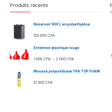
Produits récents
Réservoir 500 L en polyéthylène
125 000
CFA
Entonnoir plastique rouge
Plage de prix : 1 000 C
1 000
CFA
2 000
CFA
–
t
Mousse polyuréthane TKK TOP FOAM
12 500
CFA