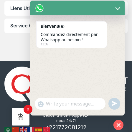
Liens Utiles
Service Client
Bienvenu(e)
Commandez directement par
Whatsapp au besoin !
13:39
u
"
WhatsApp Message
0
n
+
Besoin d'aide ? Appelez-
d
c
nous 24/7!
e
h
+221772081212
f
a