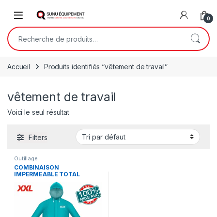
Skip to navigation
Skip to content
Open
0
Recherche pour :
Accueil
Produits identifiés “vêtement de travail”
vêtement de travail
Voici le seul résultat
Filters
Outillage
COMBINAISON
IMPERMEABLE TOTAL
THTRS031.XXL