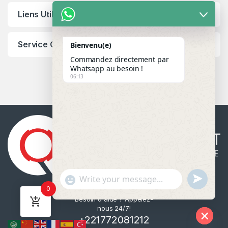
Liens Utiles
Service Client
Bienvenu(e)
Commandez directement par
Whatsapp au besoin !
06:13
u
"
WhatsApp Message
0
n
+
Besoin d'aide ? Appelez-
d
c
nous 24/7!
e
h
+221772081212
f
a