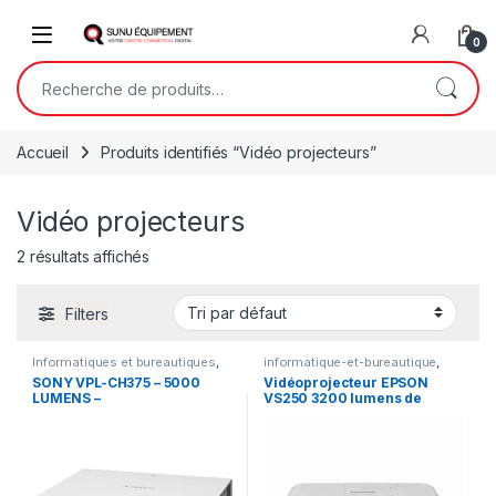
Skip to navigation
Skip to content
Open
0
Recherche pour :
Accueil
Produits identifiés “Vidéo projecteurs”
Vidéo projecteurs
2 résultats affichés
Filters
Informatiques et bureautiques
,
informatique-et-bureautique
,
Multimédia
Informatiques et bureautiques
,
SONY VPL-CH375 – 5000
Vidéoprojecteur EPSON
Multimédia
LUMENS –
VS250 3200 lumens de
VIDEOPROJECTEUR POUR
luminosité HDMI
SALLE DE CONFÉRENCE –
RESOLUTION 1920 x 1200 –
WUXGA 3LCD