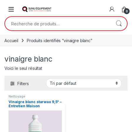
Skip to navigation
Skip to content
Open
0
Recherche pour :
Accueil
Produits identifiés “vinaigre blanc”
vinaigre blanc
Voici le seul résultat
Filters
Nettoyage
Vinaigre blanc starwax 9,5° –
Entretien Maison