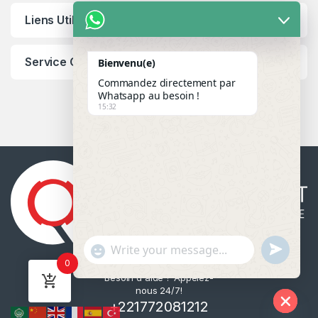
Liens Utiles
Service Client
Bienvenu(e)
Commandez directement par
Whatsapp au besoin !
15:32
u
"
WhatsApp Message
0
n
+
Besoin d'aide ? Appelez-
d
c
nous 24/7!
e
h
+221772081212
f
a